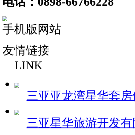
电话：0898-66766228
手机版网站
友情链接
LINK
三亚亚龙湾星华套房
三亚星华旅游开发有