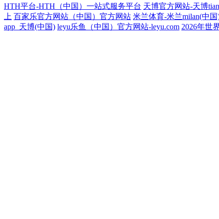
HTH平台-HTH（中国）一站式服务平台
天博官方网站-天博tian
上
百家乐官方网站（中国）官方网站
米兰体育-米兰milan(中国
app_天博(中国)
leyu乐鱼（中国）官方网站-leyu.com
2026年世