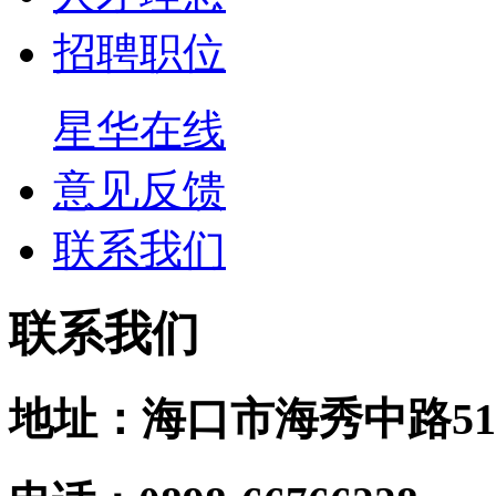
招聘职位
星华在线
意见反馈
联系我们
联系我们
地址：海口市海秀中路51