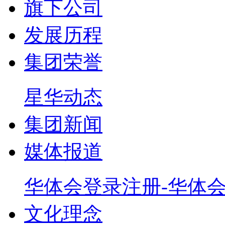
旗下公司
发展历程
集团荣誉
星华动态
集团新闻
媒体报道
华体会登录注册-华体会
文化理念